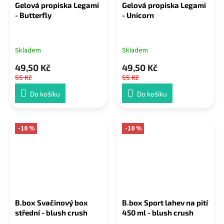
Gelová propiska Legami
Gelová propiska Legami
- Butterfly
- Unicorn
Skladem
Skladem
49,50 Kč
49,50 Kč
55 Kč
55 Kč
Do košíku
Do košíku
-10 %
-10 %
B.box Svačinový box
B.box Sport lahev na pití
střední - blush crush
450 ml - blush crush