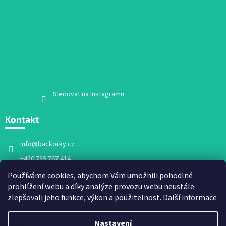
Sledovat na Instagramu
Kontakt
info
@
backorky.cz
+420 739 767 414
Facebook
Používáme cookies, abychom Vám umožnili pohodlné
prohlížení webu a díky analýze provozu webu neustále
backorky.cz
zlepšovali jeho funkce, výkon a použitelnost.
Další informace
Nastavení