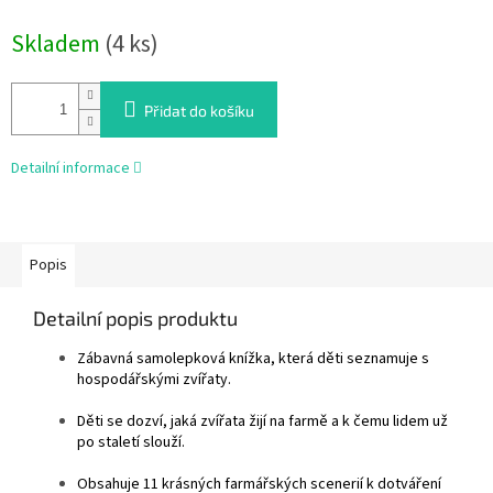
Měrná
Skladem
(4 ks)
cena:
Přidat do košíku
Detailní informace
Popis
Detailní popis produktu
Zábavná samolepková knížka, která děti seznamuje s
hospodářskými zvířaty.
Děti se dozví, jaká zvířata žijí na farmě a k čemu lidem už
po staletí slouží.
Obsahuje 11 krásných farmářských scenerií k dotváření