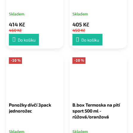
Skladem
Skladem
414 Kč
405 Kč
460 Kč
450 Kč
Do košíku
Do košíku
-10 %
-10 %
Ponožky dívčí 3pack
B.box Termoska na pití
jednorožec
sport 500 ml -
růžová/oranžová
Skladem
Skladem