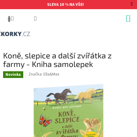
Přejít
SLEVA 10 % NA VŠE!
na
obsah
Koně, slepice a další zvířátka z
farmy - Kniha samolepek
Značka:
Ella&Max
Novinka