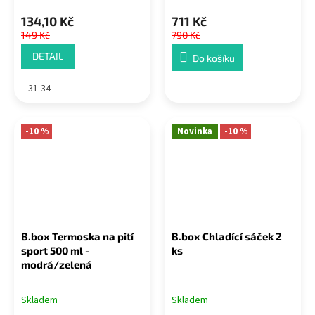
134,10 Kč
711 Kč
149 Kč
790 Kč
DETAIL
Do košíku
31-34
-10 %
Novinka
-10 %
B.box Termoska na pití
B.box Chladící sáček 2
sport 500 ml -
ks
modrá/zelená
Skladem
Skladem