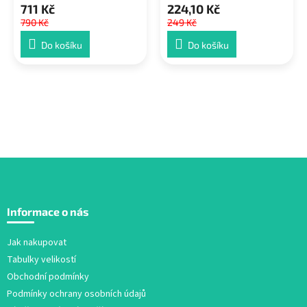
711 Kč
224,10 Kč
790 Kč
249 Kč
Do košíku
Do košíku
Z
á
Informace o nás
p
a
Jak nakupovat
t
Tabulky velikostí
í
Obchodní podmínky
Podmínky ochrany osobních údajů