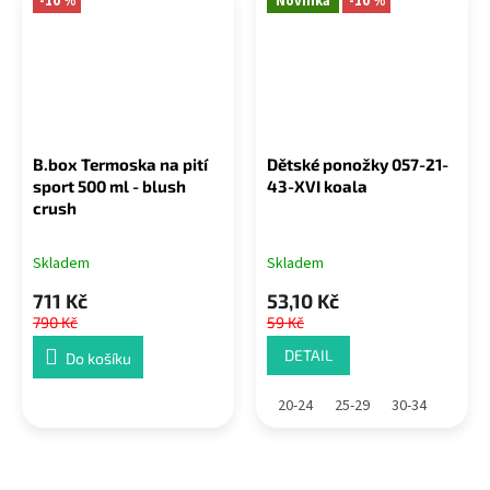
-10 %
Novinka
-10 %
B.box Termoska na pití
Dětské ponožky 057-21-
sport 500 ml - blush
43-XVI koala
crush
Skladem
Skladem
711 Kč
53,10 Kč
790 Kč
59 Kč
DETAIL
Do košíku
20-24
25-29
30-34