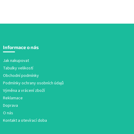
Z
á
Informace o nás
p
a
Jak nakupovat
t
Tabulky velikostí
í
Obchodní podmínky
Podmínky ochrany osobních údajů
Výměna a vrácení zboží
Reklamace
Doprava
O nás
Kontakt a otevírací doba