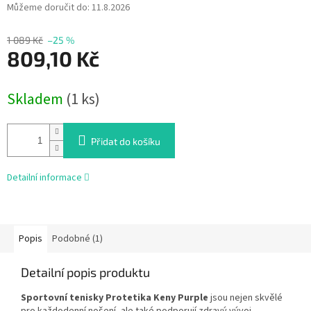
Můžeme doručit do:
11.8.2026
1 089 Kč
–25 %
809,10 Kč
Měrná
Skladem
(1 ks)
cena:
Přidat do košíku
Detailní informace
Popis
Podobné (1)
Detailní popis produktu
Sportovní tenisky Protetika Keny Purple
jsou nejen skvělé
pro každodenní nošení, ale také podporují zdravý vývoj