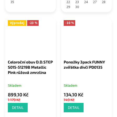
35
22
23
24
27
28
29
30
Výprodej
-23 %
-10 %
Celoroční obuv D.D.STEP
Ponožky 3pack FUNNY
S015-51219B Metallic
zvířátka dívčí PD0135
Pink růžová zmrzlina
Skladem
Skladem
899,10 Kč
134,10 Kč
1 179 Kč
149 Kč
DETAIL
DETAIL