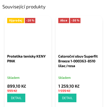
Související produkty
Výprodej
-10 %
Akce
-30 %
Protetika tenisky KENY
Celoroční obuv Superfit
PINK
Breeze 1-000363-8510
lilac/rosa
Skladem
Skladem
899,10 Kč
1 259,10 Kč
999 Kč
1 599 Kč
DETAIL
DETAIL