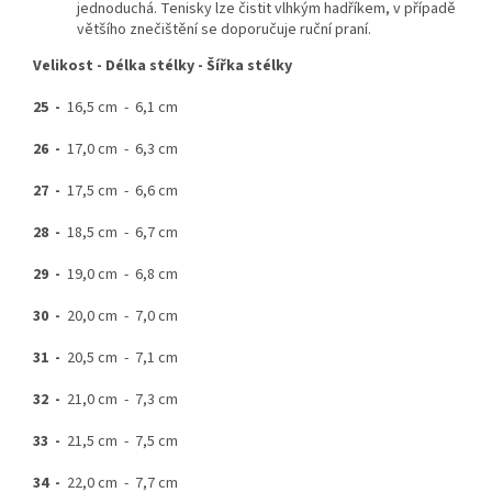
jednoduchá. Tenisky lze čistit vlhkým hadříkem, v případě
většího znečištění se doporučuje ruční praní.
Velikost -
Délka stélky -
Šířka stélky
25 -
16,5 cm - 6,1 cm
26 -
17,0 cm - 6,3 cm
27 -
17,5 cm - 6,6 cm
28 -
18,5 cm - 6,7 cm
29 -
19,0 cm - 6,8 cm
30 -
20,0 cm - 7,0 cm
31 -
20,5 cm - 7,1 cm
32 -
21,0 cm - 7,3 cm
33 -
21,5 cm - 7,5 cm
34 -
22,0 cm - 7,7 cm