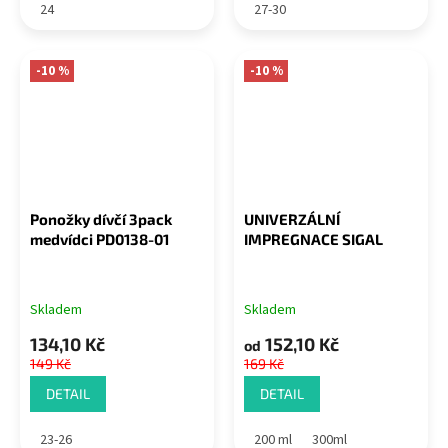
24
27-30
-10 %
-10 %
Ponožky dívčí 3pack
UNIVERZÁLNÍ
medvídci PD0138-01
IMPREGNACE SIGAL
Skladem
Skladem
134,10 Kč
152,10 Kč
od
149 Kč
169 Kč
DETAIL
DETAIL
23-26
200 ml
300ml