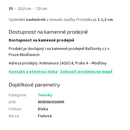
35 -
23,0 cm - 7,8 cm
Optimální
nadměrek
u tenisek značky Protetika je
1-1,3 cm
.
Dostupnost na kamenné prodejně
Dostupnost na kamenné prodejně
Produkt je dostupný i na kamenné prodejně Bačkorky.cz v
Praze-Modřanech.
Adresa prodejny: Kolmanova 2420/14, Praha 4 – Modřany
Kontakt a otevírací doba
·
Zobrazit prodejnu na mapě
Doplňkové parametry
Kategorie
:
Tenisky
EAN
:
8585063826009
Pohlaví
:
Dívka
Barva
:
Fialová