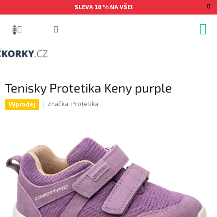
Přejít
SLEVA 10 % NA VŠE!
na
obsah
Tenisky Protetika Keny purple
Značka:
Protetika
Výprodej