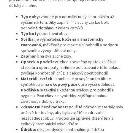
dětských nohou.
Typ nohy:
vhodné pro normální nohy s normálním až
vyšším nártem. Díky zapínání na suchý zip lze botu
pohodlně dotáhnout kolem kotníků.
Typ boty:
sportovní obuv.
Stélka:
je vyjímatelná,
kožená
a
anatomicky
tvarovaná
, měkčená pro maximální pohodlí a podporu
správného vývoje dětské nohy.
Zapínání:
na dva suché zipy.
Opatek a podešev:
lehce zpevněný opatek zajišťuje
stabilitu a oporu paty, zatímco polstrování v této oblasti
zvyšuje komfort při chůzi a celkový pocit pohodlí.
Materiál:
svršek -
kombinuje prodyšnou textilii se
syntetikou a má
okopový pásek
pro vyšší odolnost.
Podšívka
je textilní s koženou stélkou pro pohodlí a
hygienu.
Podešev
ze syntetiky zajišťuje dlouhou
životnost a dobrou trakci.
Zdravotní nezávadnost:
použité přírodní materiály byly
pečlivě testovány, aby byla zajištěna zdravotní
nezávadnost obuvi. Podporuje správné držení těla a
celkový harmonický vývoj dítěte.
Údržba:
díky prodyšným materiálům je údržba