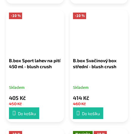
-10 %
-10 %
B.box Sport lahev na pití
B.box Svačinový box
450 ml - blush crush
střední - blush crush
Skladem
Skladem
405 Kč
414 Kč
450 Kč
460 Kč
Do košíku
Do košíku