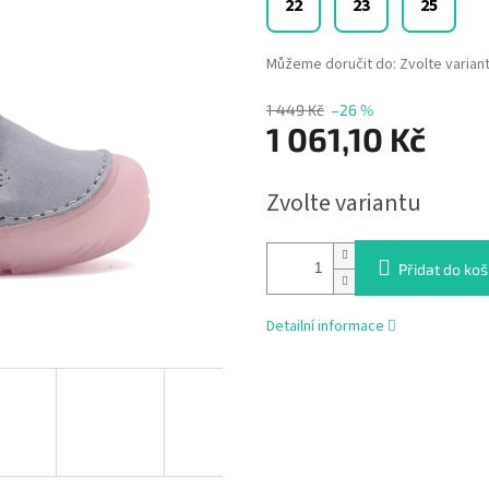
22
23
25
Můžeme doručit do:
Zvolte varian
1 449 Kč
–26 %
1 061,10 Kč
Měrná
Zvolte variantu
cena:
Přidat do koš
Detailní informace