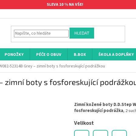
SLEVA 10 % NA VŠE!
HLEDAT
PONOŽKY
PÉČE O OBUV
B.BOX
ŠKOLA A DOPLŇKY
W082-52314B Grey – zimní boty s fosforeskující podrážkou
zimní boty s fosforeskující podrážko
Zimní kožené boty D.D.Step 
fosforeskující podrážka
, 2 su
Velikost