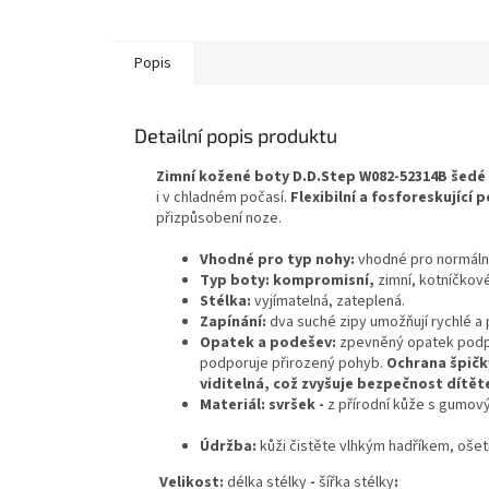
Popis
Detailní popis produktu
Zimní kožené boty
D.D.Step W082-52314B šedé
i v chladném počasí.
Flexibilní a fosforeskující
přizpůsobení noze.
Vhodné pro typ nohy:
vhodné pro normální 
Typ boty: kompromisní,
zimní, kotníčkov
Stélka:
vyjímatelná, zateplená.
Zapínání:
dva suché zipy umožňují rychlé a 
Opatek a podešev:
zpevněný opatek podpo
podporuje přirozený pohyb.
Ochrana špičk
viditelná, což zvyšuje bezpečnost dítět
Materiál:
svršek -
z přírodní kůže s gumo
Údržba:
kůži čistěte vlhkým hadříkem, ošetř
Velikost:
délka stélky
-
šířka stélky
: