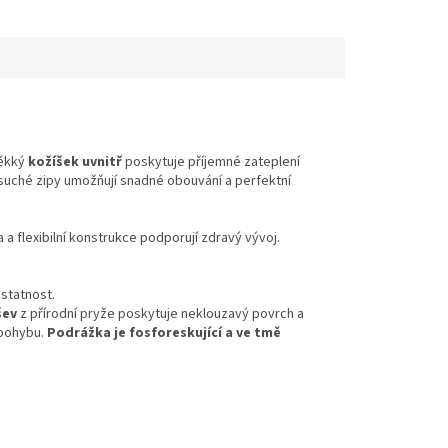
Měkký
kožíšek uvnitř
poskytuje příjemné zateplení
 suché zipy umožňují snadné obouvání a perfektní
 a flexibilní konstrukce podporují zdravý vývoj.
ostatnost.
šev
z přírodní pryže poskytuje neklouzavý povrch a
 pohybu.
Podrážka je fosforeskující a ve tmě