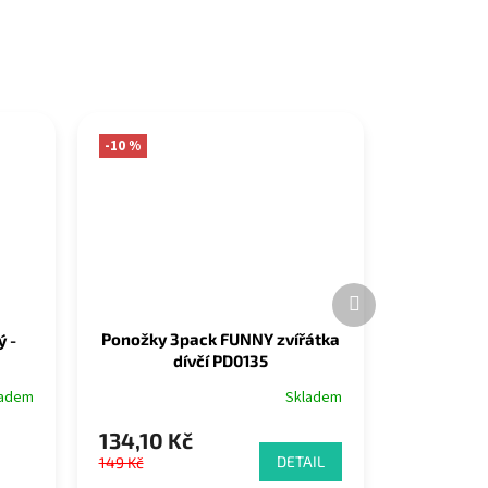
-10 %
Další
produkt
Ponožky 3pack FUNNY zvířátka
 -
dívčí PD0135
Skladem
ladem
134,10 Kč
DETAIL
149 Kč