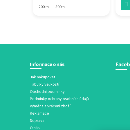
200 ml
300ml
Z
Face
Informace o nás
á
p
a
Jak nakupovat
t
Tabulky velikostí
í
Obchodní podmínky
Podmínky ochrany osobních údajů
Výměna a vrácení zboží
Reklamace
Doprava
O nás