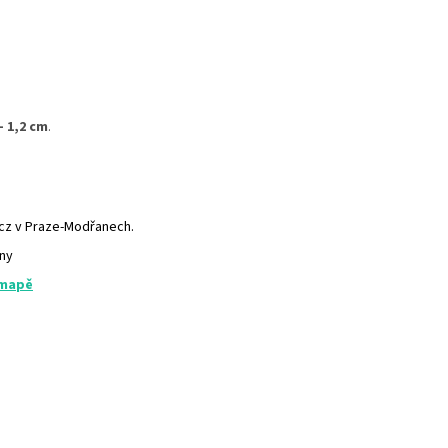
- 1,2 cm
.
.cz v Praze-Modřanech.
any
 mapě