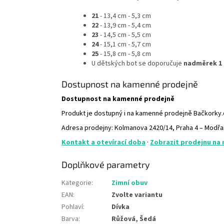
21
- 13,4 cm - 5,3 cm
22
- 13,9 cm - 5,4 cm
23
- 14,5 cm - 5,5 cm
24
- 15,1 cm - 5,7 cm
25
- 15,8 cm - 5,8 cm
U dětských bot se doporučuje
nadměrek 1 
Dostupnost na kamenné prodejně
Dostupnost na kamenné prodejně
Produkt je dostupný i na kamenné prodejně Bačkorky
Adresa prodejny: Kolmanova 2420/14, Praha 4 – Modř
Kontakt a otevírací doba
·
Zobrazit prodejnu na
Doplňkové parametry
Kategorie
:
Zimní obuv
EAN
:
Zvolte variantu
Pohlaví
:
Dívka
Barva
:
Růžová, Šedá