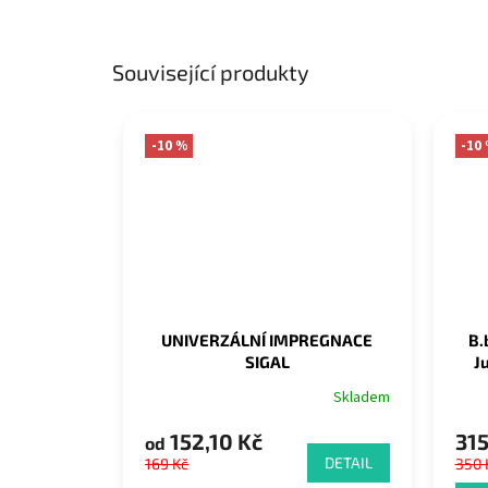
Související produkty
-10 %
-10
UNIVERZÁLNÍ IMPREGNACE
B.
SIGAL
J
Skladem
152,10 Kč
315
od
DETAIL
169 Kč
350 