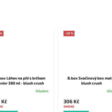
 %
-10 %
box Láhev na pití s brčkem
B.box Svačinový box malý
unior 380 ml - blush crush
blush crush
Skladem
Sk
 Kč
306 Kč
Kč
340 Kč