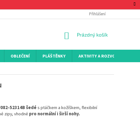
Přihlášení
NÁKUPNÍ
Prázdný košík
KOŠÍK
OBLEČENÍ
PLÁŠTĚNKY
AKTIVITY A ROZVOJ
KON
u
W082-52314B šedé
s ptáčkem a kožíškem, flexibilní
ché zipy, vhodné
pro normální i širší nohy.