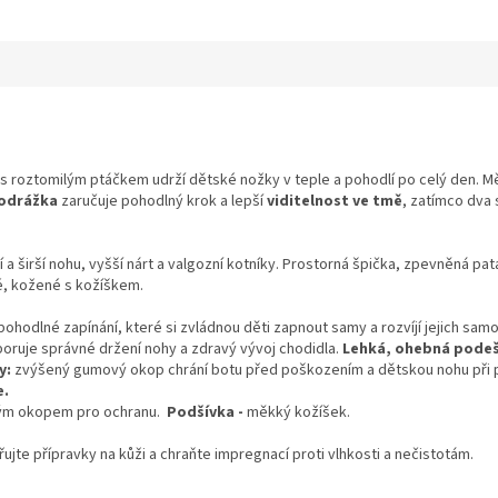
s roztomilým ptáčkem udrží dětské nožky v teple a pohodlí po celý den. 
 podrážka
zaručuje pohodlný krok a lepší
viditelnost ve tmě
, zatímco dva
a širší nohu, vyšší nárt a valgozní kotníky. Prostorná špička, zpevněná pata
é, kožené s kožíškem.
pohodlné zapínání, které si zvládnou děti zapnout samy a rozvíjí jejich sam
ruje správné držení nohy a zdravý vývoj chodidla.
Lehká, ohebná pode
y:
zvýšený gumový okop chrání botu před poškozením a dětskou nohu při
e.
vým okopem pro ochranu.
Podšívka
-
měkký kožíšek.
ujte přípravky na kůži a chraňte impregnací proti vlhkosti a nečistotám.