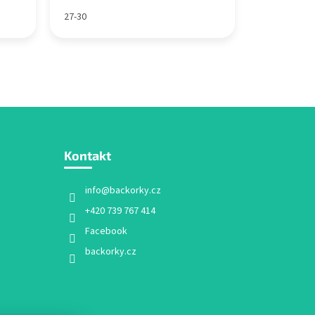
27-30
Kontakt
info
@
backorky.cz
+420 739 767 414
Facebook
backorky.cz