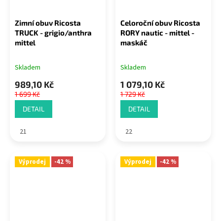
Zimní obuv Ricosta
Celoroční obuv Ricosta
TRUCK - grigio/anthra
RORY nautic - mittel -
mittel
maskáč
Skladem
Skladem
989,10 Kč
1 079,10 Kč
1 699 Kč
1 729 Kč
DETAIL
DETAIL
21
22
Výprodej
-42 %
Výprodej
-42 %