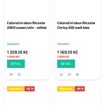
Celoroční obuv Ricosta
Celoroční obuv Ricosta
JOKO ozean/oliv - mittel
Chrisy 650 weit kies
Skladem
Skladem
1 259,10 Kč
1 169,10 Kč
1 849 Kč
1 699 Kč
DETAIL
DETAIL
30
32
22
23
26
Výprodej
-41 %
Výprodej
-40 %