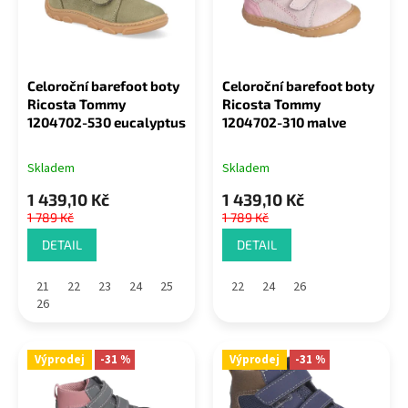
s
u
p
k
r
t
o
ů
Celoroční barefoot boty
Celoroční barefoot boty
d
Ricosta Tommy
Ricosta Tommy
u
1204702-530 eucalyptus
1204702-310 malve
k
t
Skladem
Skladem
ů
1 439,10 Kč
1 439,10 Kč
1 789 Kč
1 789 Kč
DETAIL
DETAIL
21
22
23
24
25
22
24
26
26
Výprodej
-31 %
Výprodej
-31 %