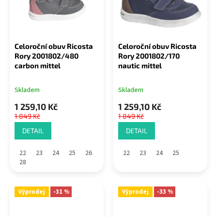
Celoroční obuv Ricosta
Celoroční obuv Ricosta
Rory 2001802/480
Rory 2001802/170
carbon mittel
nautic mittel
Skladem
Skladem
1 259,10 Kč
1 259,10 Kč
1 849 Kč
1 849 Kč
DETAIL
DETAIL
22
23
24
25
26
22
23
24
25
28
Výprodej
-31 %
Výprodej
-33 %