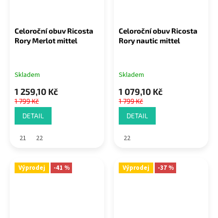
Celoroční obuv Ricosta
Celoroční obuv Ricosta
Rory Merlot mittel
Rory nautic mittel
Skladem
Skladem
1 259,10 Kč
1 079,10 Kč
1 799 Kč
1 799 Kč
DETAIL
DETAIL
21
22
22
Výprodej
-41 %
Výprodej
-37 %