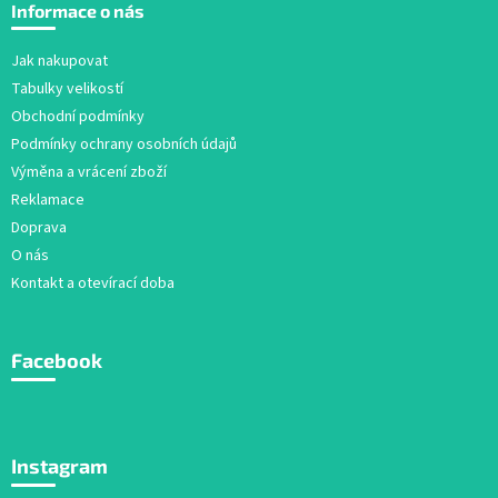
á
p
Informace o nás
r
p
v
a
Jak nakupovat
k
t
y
Tabulky velikostí
í
v
Obchodní podmínky
ý
Podmínky ochrany osobních údajů
p
i
Výměna a vrácení zboží
s
Reklamace
u
Doprava
O nás
Kontakt a otevírací doba
Facebook
Instagram