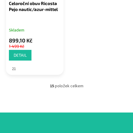
Celoroční obuv Ricosta
Pejo nautic/azur-mittel
Skladem
899,10 Kč
1 499 Kč
DETAIL
21
15
položek celkem
O
v
l
á
d
a
c
Z
í