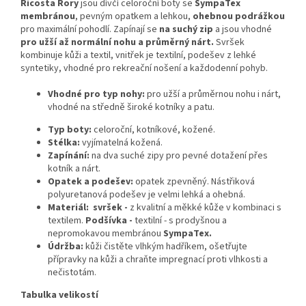
Ricosta Rory
jsou dívčí celoroční boty se
SympaTex
membránou
, pevným opatkem a lehkou,
ohebnou podrážkou
pro maximální pohodlí. Zapínají se
na suchý zip
a jsou vhodné
pro užší až normální nohu a průměrný nárt.
Svršek
kombinuje kůži a textil, vnitřek je textilní, podešev z lehké
syntetiky, vhodné pro rekreační nošení a každodenní pohyb.
Vhodné pro typ nohy:
p
ro užší a průměrnou nohu i nárt,
vhodné na středně široké kotníky a patu.
Typ boty:
celoroční, kotníkové, kožené.
Stélka:
vyjímatelná kožená.
Zapínání:
na dva suché zipy pro pevné dotažení přes
kotník a nárt.
Opatek a podešev:
opatek zpevněný. Nástřiková
polyuretanová podešev je velmi lehká a ohebná.
Materiál:
svršek -
z kvalitní a měkké kůže v kombinaci s
textilem.
Podšívka
-
textilní - s prodyšnou a
nepromokavou membránou
SympaTex.
Údržba:
kůži čistěte vlhkým hadříkem, ošetřujte
přípravky na kůži a chraňte impregnací proti vlhkosti a
nečistotám.
Tabulka velikostí