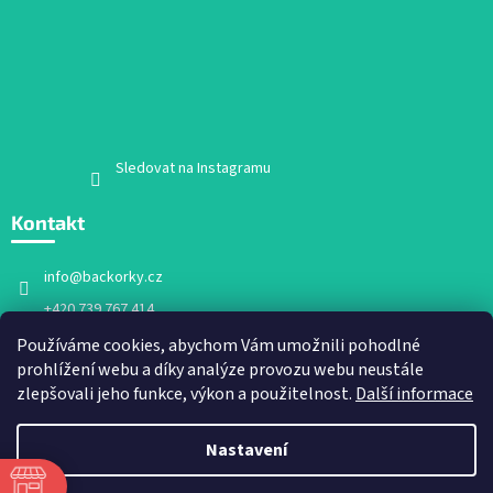
Sledovat na Instagramu
Kontakt
info
@
backorky.cz
+420 739 767 414
Facebook
Používáme cookies, abychom Vám umožnili pohodlné
prohlížení webu a díky analýze provozu webu neustále
backorky.cz
zlepšovali jeho funkce, výkon a použitelnost.
Další informace
Nastavení
Vytvořil Shoptet