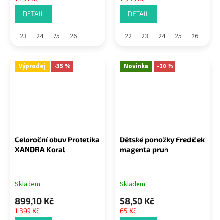
DETAIL
DETAIL
23
24
25
26
22
23
24
25
26
Výprodej
-35 %
Novinka
-10 %
Celoroční obuv Protetika
Dětské ponožky Fredíček
XANDRA Koral
magenta pruh
Skladem
Skladem
899,10 Kč
58,50 Kč
1 399 Kč
65 Kč