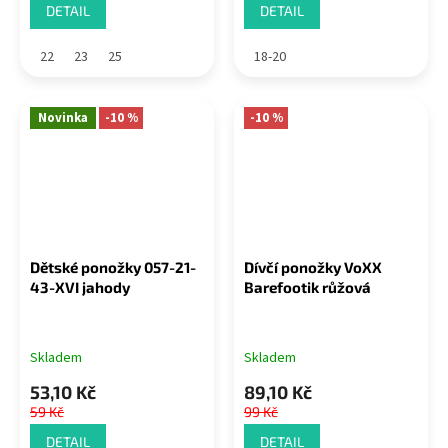
DETAIL
DETAIL
22
23
25
18-20
Novinka
-10 %
-10 %
Dětské ponožky 057-21-
Dívčí ponožky VoXX
43-XVI jahody
Barefootik růžová
Skladem
Skladem
53,10 Kč
89,10 Kč
59 Kč
99 Kč
DETAIL
DETAIL