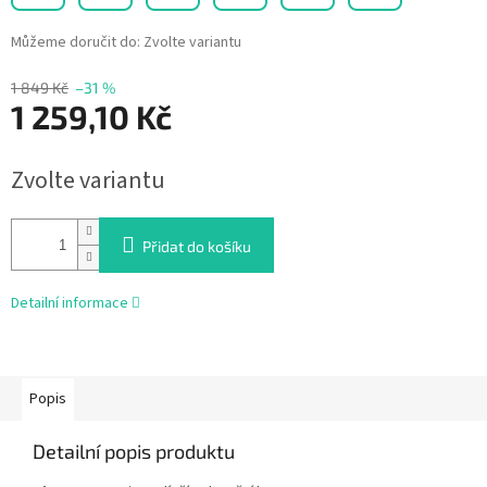
Můžeme doručit do:
Zvolte variantu
1 849 Kč
–31 %
1 259,10 Kč
Měrná
Zvolte variantu
cena:
Přidat do košíku
Detailní informace
Popis
Detailní popis produktu