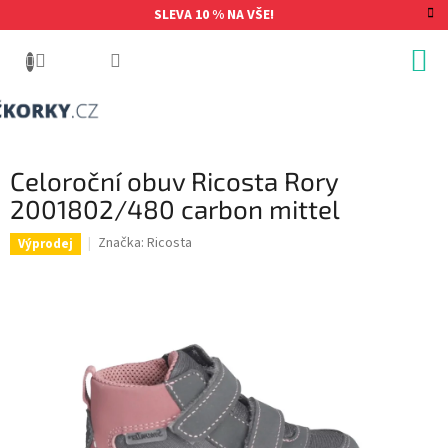
Přejít
SLEVA 10 % NA VŠE!
na
obsah
Celoroční obuv Ricosta Rory
2001802/480 carbon mittel
Značka:
Ricosta
Výprodej