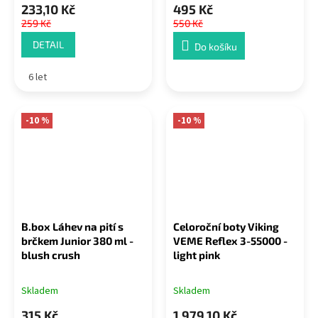
233,10 Kč
495 Kč
259 Kč
550 Kč
DETAIL
Do košíku
6 let
-10 %
-10 %
B.box Láhev na pití s
Celoroční boty Viking
brčkem Junior 380 ml -
VEME Reflex 3-55000 -
blush crush
light pink
Skladem
Skladem
315 Kč
1 979,10 Kč