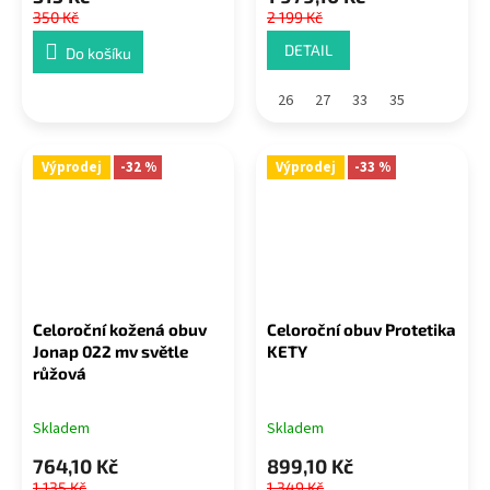
350 Kč
2 199 Kč
DETAIL
Do košíku
26
27
33
35
Výprodej
-32 %
Výprodej
-33 %
Celoroční kožená obuv
Celoroční obuv Protetika
Jonap 022 mv světle
KETY
růžová
Skladem
Skladem
764,10 Kč
899,10 Kč
1 135 Kč
1 349 Kč