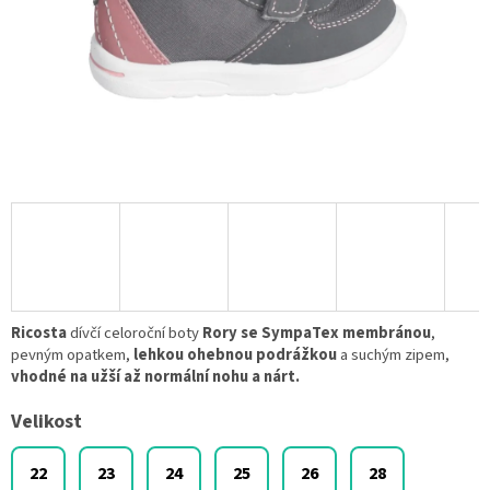
Ricosta
dívčí celoroční boty
Rory se SympaTex membránou
,
pevným opatkem,
lehkou ohebnou podrážkou
a suchým zipem,
vhodné na užší až normální nohu a nárt.
Velikost
22
23
24
25
26
28