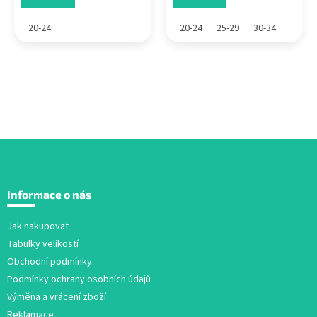
20-24
20-24
25-29
30-34
Z
á
Informace o nás
p
a
Jak nakupovat
t
Tabulky velikostí
í
Obchodní podmínky
Podmínky ochrany osobních údajů
Výměna a vrácení zboží
Reklamace