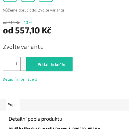
Můžeme doručit do:
Zvolte variantu
od 619 Kč
–10 %
od
557,10 Kč
Měrná
Zvolte variantu
cena:
Přidat do košíku
Detailní informace
Popis
Detailní popis produktu