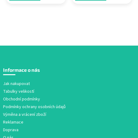
Z
á
Informace o nás
p
a
Jak nakupovat
t
Tabulky velikostí
í
Obchodní podmínky
Podmínky ochrany osobních údajů
Výměna a vrácení zboží
Reklamace
Doprava
O nás