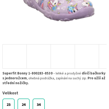
Superfit Bonny 1-800283-8530
– lehké a prodyšné
dívčí bačkorky
s jednorožcem
, ohebná podrážka, zapínání na suchý zip.
Pro užší až
střední nožičky.
Velikost
23
24
34