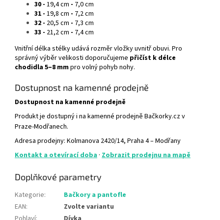
30 -
19,4 cm
-
7,0 cm
31 -
19,8 cm
-
7,2 cm
32 -
20,5 cm
-
7,3 cm
33 -
21,2 cm
-
7,4 cm
Vnitřní délka stélky udává rozměr vložky uvnitř obuvi. Pro
správný výběr velikosti doporučujeme
přičíst k délce
chodidla 5–8 mm
pro volný pohyb nohy.
Dostupnost na kamenné prodejně
Dostupnost na kamenné prodejně
Produkt je dostupný i na kamenné prodejně Bačkorky.cz v
Praze-Modřanech.
Adresa prodejny: Kolmanova 2420/14, Praha 4 – Modřany
Kontakt a otevírací doba
·
Zobrazit prodejnu na mapě
Doplňkové parametry
Kategorie
:
Bačkory a pantofle
EAN
:
Zvolte variantu
Pohlaví
:
Dívka