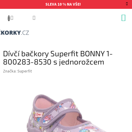
Přejít
SLEVA 10 % NA VŠE!
na
obsah
Dívčí bačkory Superfit BONNY 1-
800283-8530 s jednorožcem
Značka:
Superfit