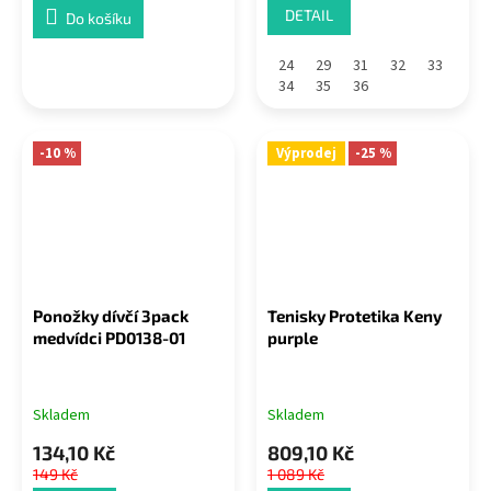
DETAIL
Do košíku
24
29
31
32
33
34
35
36
-10 %
Výprodej
-25 %
Ponožky dívčí 3pack
Tenisky Protetika Keny
medvídci PD0138-01
purple
Skladem
Skladem
134,10 Kč
809,10 Kč
149 Kč
1 089 Kč