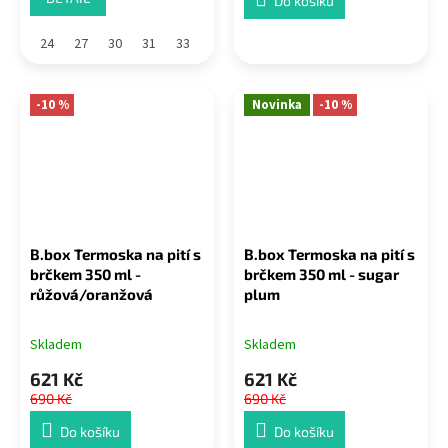
Do košíku
24
27
30
31
33
-10 %
Novinka
-10 %
B.box Termoska na pití s
B.box Termoska na pití s
brčkem 350 ml -
brčkem 350 ml - sugar
růžová/oranžová
plum
Skladem
Skladem
621 Kč
621 Kč
690 Kč
690 Kč
Do košíku
Do košíku