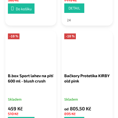
360 Kč
1 179 Kč
DETAIL
Do košíku
24
-10 %
-10 %
B.box Sport lahev na pití
Bačkory Protetika KIRBY
600 ml - blush crush
old pink
Skladem
Skladem
459 Kč
805,50 Kč
od
510 Kč
895 Kč