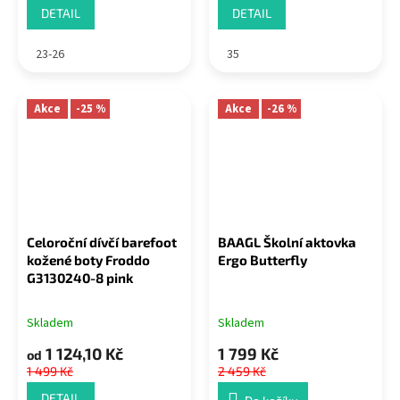
DETAIL
DETAIL
23-26
35
Akce
-25 %
Akce
-26 %
Celoroční dívčí barefoot
BAAGL Školní aktovka
kožené boty Froddo
Ergo Butterfly
G3130240-8 pink
Skladem
Skladem
1 124,10 Kč
1 799 Kč
od
1 499 Kč
2 459 Kč
DETAIL