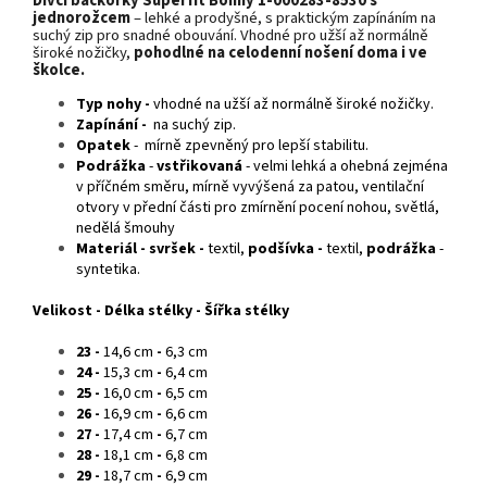
Dívčí bačkorky Superfit Bonny 1-000283-8530 s
jednorožcem
– lehké a prodyšné, s praktickým zapínáním na
suchý zip pro snadné obouvání. Vhodné pro užší až normálně
široké nožičky,
pohodlné na celodenní nošení doma i ve
školce.
Typ nohy -
vhodné na užší až normálně široké nožičky.
Zapínání -
na suchý zip.
Opatek
- mírně zpevněný pro lepší stabilitu.
Podrážka
-
vstřikovaná
- velmi lehká a ohebná zejména
v příčném směru, mírně vyvýšená za patou, ventilační
otvory v přední části pro zmírnění pocení nohou, světlá,
nedělá šmouhy
Materiál - svršek -
textil,
podšívka -
textil,
podrážka
-
syntetika.
Velikost -
Délka stélky -
Šířka stélky
23 -
14,6 cm
-
6,3 cm
24 -
15,3 cm
-
6,4 cm
25 -
16,0 cm
-
6,5 cm
26 -
16,9 cm
-
6,6 cm
27 -
17,4 cm
-
6,7 cm
28 -
18,1 cm
-
6,8 cm
29 -
18,7 cm
-
6,9 cm