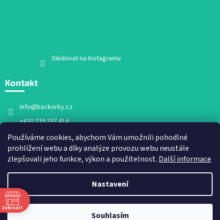
Sledovat na Instagramu
Kontakt
info
@
backorky.cz
+420 739 767 414
Facebook
Používáme cookies, abychom Vám umožnili pohodlné
prohlížení webu a díky analýze provozu webu neustále
backorky.cz
zlepšovali jeho funkce, výkon a použitelnost.
Další informace
Nastavení
Vytvořil Shoptet
Zobrazit
Souhlasím
Copyright 2026
Bačkorky.cz
. Všechna práva vyhrazena.