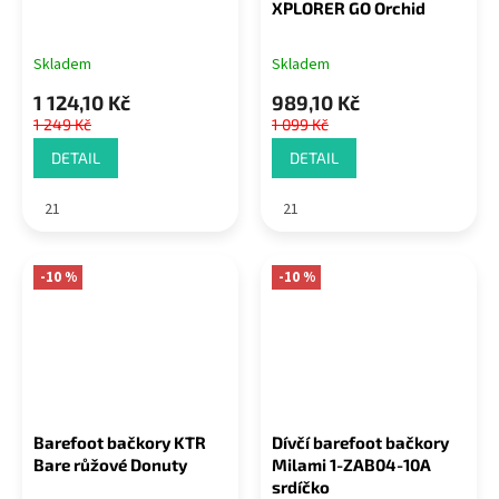
XPLORER GO Orchid
Skladem
Skladem
1 124,10 Kč
989,10 Kč
1 249 Kč
1 099 Kč
DETAIL
DETAIL
21
21
-10 %
-10 %
Barefoot bačkory KTR
Dívčí barefoot bačkory
Bare růžové Donuty
Milami 1-ZAB04-10A
srdíčko