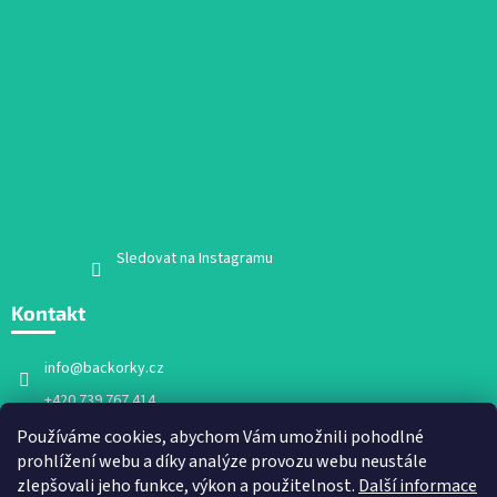
Sledovat na Instagramu
Kontakt
info
@
backorky.cz
+420 739 767 414
Facebook
Používáme cookies, abychom Vám umožnili pohodlné
prohlížení webu a díky analýze provozu webu neustále
backorky.cz
zlepšovali jeho funkce, výkon a použitelnost.
Další informace