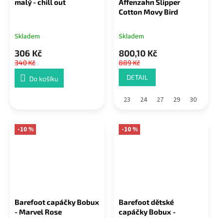
malý - chill out
Affenzahn Slipper
Cotton Movy Bird
Skladem
Skladem
306 Kč
800,10 Kč
340 Kč
889 Kč
DETAIL
Do košíku
23
24
27
29
30
-10 %
-10 %
Barefoot capáčky Bobux
Barefoot dětské
- Marvel Rose
capáčky Bobux -