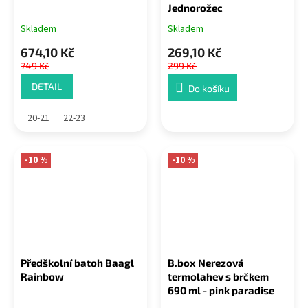
Jednorožec
Skladem
Skladem
674,10 Kč
269,10 Kč
749 Kč
299 Kč
DETAIL
Do košíku
20-21
22-23
-10 %
-10 %
Předškolní batoh Baagl
B.box Nerezová
Rainbow
termolahev s brčkem
690 ml - pink paradise