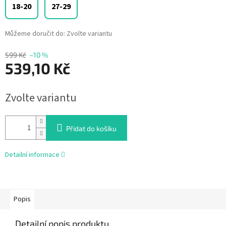
18-20
27-29
Můžeme doručit do:
Zvolte variantu
599 Kč
–10 %
539,10 Kč
Měrná
Zvolte variantu
cena:
Přidat do košíku
Detailní informace
Popis
Detailní popis produktu