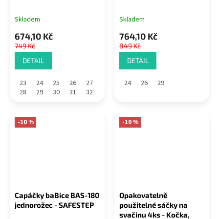
Skladem
Skladem
674,10 Kč
764,10 Kč
749 Kč
849 Kč
DETAIL
DETAIL
23
24
25
26
27
24
26
29
28
29
30
31
32
-10 %
-10 %
Capáčky baBice BAS-180
Opakovatelně
jednorožec - SAFESTEP
použitelné sáčky na
svačinu 4ks - Kočka,