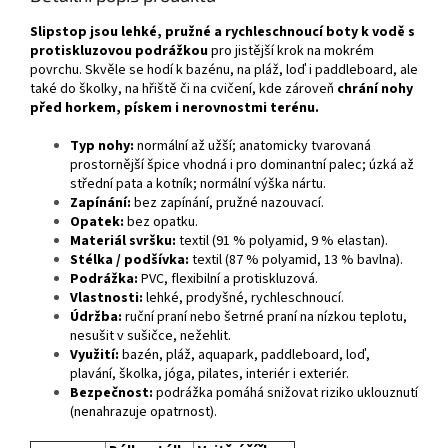
Slipstop jsou lehké, pružné a rychleschnoucí boty k vodě s
protiskluzovou podrážkou
pro jistější krok na mokrém
povrchu. Skvěle se hodí k bazénu, na pláž, loď i paddleboard, ale
také do školky, na hřiště či na cvičení, kde zároveň
chrání nohy
před horkem, pískem i nerovnostmi
terénu.
Typ nohy:
normální až užší; anatomicky tvarovaná
prostornější špice vhodná i pro dominantní palec; úzká až
střední pata a kotník; normální výška nártu.
Zapínání:
bez zapínání, pružné nazouvací.
Opatek:
bez opatku.
Materiál svršku:
textil (91 % polyamid, 9 % elastan).
Stélka / podšívka:
textil (87 % polyamid, 13 % bavlna).
Podrážka:
PVC, flexibilní a protiskluzová.
Vlastnosti:
lehké, prodyšné, rychleschnoucí.
Údržba:
ruční praní nebo šetrné praní na nízkou teplotu,
nesušit v sušičce, nežehlit.
Využití:
bazén, pláž, aquapark, paddleboard, loď,
plavání, školka, jóga, pilates, interiér i exteriér.
Bezpečnost:
podrážka pomáhá snižovat riziko uklouznutí
(nenahrazuje opatrnost).