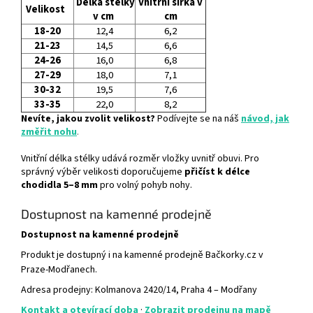
Délka stélky
Vnitřní šířka v
Velikost
v cm
cm
18-20
12,4
6,2
21-23
14,5
6,6
24-26
16,0
6,8
27-29
18,0
7,1
30-32
19,5
7,6
33-35
22,0
8,2
Nevíte, jakou zvolit velikost?
Podívejte se na náš
návod, jak
změřit nohu
.
Vnitřní délka stélky udává rozměr vložky uvnitř obuvi. Pro
správný výběr velikosti doporučujeme
přičíst k délce
chodidla 5–8 mm
pro volný pohyb nohy.
Dostupnost na kamenné prodejně
Dostupnost na kamenné prodejně
Produkt je dostupný i na kamenné prodejně Bačkorky.cz v
Praze-Modřanech.
Adresa prodejny: Kolmanova 2420/14, Praha 4 – Modřany
Kontakt a otevírací doba
·
Zobrazit prodejnu na mapě