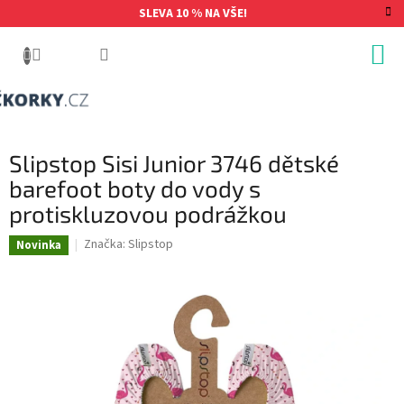
Přejít
SLEVA 10 % NA VŠE!
na
obsah
Slipstop Sisi Junior 3746 dětské
barefoot boty do vody s
protiskluzovou podrážkou
Značka:
Slipstop
Novinka