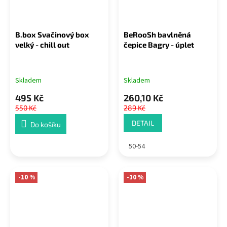
B.box Svačinový box
BeRooSh bavlněná
velký - chill out
čepice Bagry - úplet
Skladem
Skladem
495 Kč
260,10 Kč
550 Kč
289 Kč
DETAIL
Do košíku
50-54
-10 %
-10 %