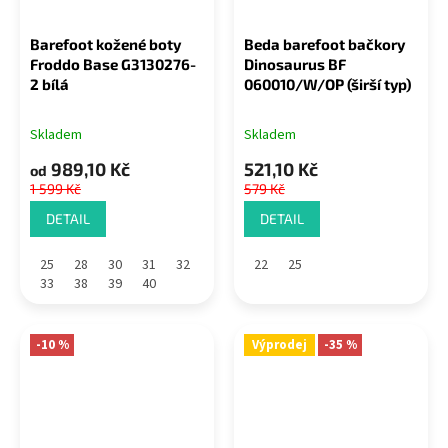
Barefoot kožené boty
Beda barefoot bačkory
Froddo Base G3130276-
Dinosaurus BF
2 bílá
060010/W/OP (širší typ)
Skladem
Skladem
989,10 Kč
521,10 Kč
od
1 599 Kč
579 Kč
DETAIL
DETAIL
25
28
30
31
32
22
25
33
38
39
40
-10 %
Výprodej
-35 %