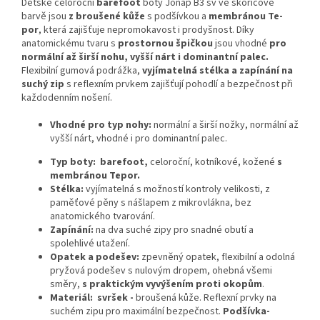
Dětské celoroční
barefoot
boty Jonap B3 sv ve skořicové
barvě jsou
z broušené kůže
s podšívkou a
membránou Te-
por
, která zajišťuje nepromokavost i prodyšnost. Díky
anatomickému tvaru s
prostornou špičkou
jsou vhodné
pro
normální až širší nohu, vyšší nárt i dominantní palec.
Flexibilní gumová podrážka,
vyjímatelná stélka a zapínání na
suchý zip
s reflexním prvkem zajišťují pohodlí a bezpečnost při
každodenním nošení.
Vhodné pro typ nohy:
normální a širší nožky, normální až
vyšší nárt, vhodné i pro dominantní palec.
Typ boty: barefoot,
celoroční, kotníkové, kožené
s
membránou Tepor.
Stélka:
vyjímatelná s možností kontroly velikosti, z
paměťové pěny s nášlapem z mikrovlákna, bez
anatomického tvarování.
Zapínání:
na dva suché zipy pro snadné obutí a
spolehlivé utažení.
Opatek a podešev:
zpevněný opatek, flexibilní a odolná
pryžová podešev s nulovým dropem, ohebná všemi
směry,
s praktickým vyvýšením proti okopům
.
Materiál:
svršek -
broušená kůže. Reflexní prvky na
suchém zipu pro maximální bezpečnost.
Podšívka-