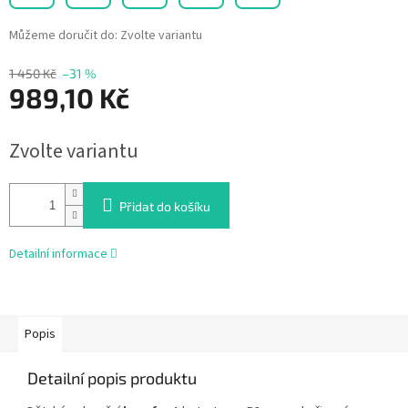
Můžeme doručit do:
Zvolte variantu
1 450 Kč
–31 %
989,10 Kč
Měrná
Zvolte variantu
cena:
Přidat do košíku
Detailní informace
Popis
Detailní popis produktu