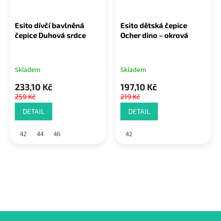
Esito dívčí bavlněná
Esito dětská čepice
čepice Duhová srdce
Ocher dino – okrová
Skladem
Skladem
233,10 Kč
197,10 Kč
259 Kč
219 Kč
DETAIL
DETAIL
42
44
46
42