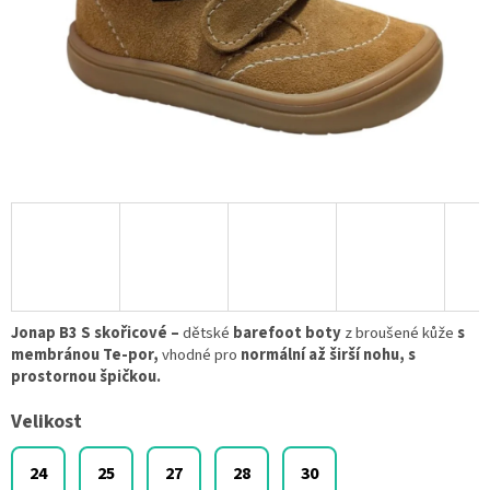
Jonap B3 S skořicové –
dětské
barefoot boty
z broušené kůže
s
membránou Te-por,
vhodné pro
normální až širší nohu, s
prostornou špičkou.
Velikost
24
25
27
28
30