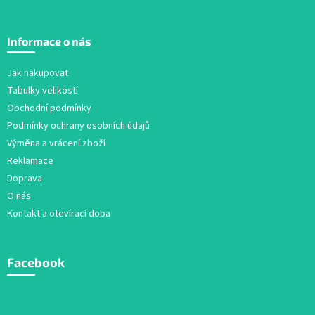
Z
á
Informace o nás
p
a
Jak nakupovat
t
Tabulky velikostí
í
Obchodní podmínky
Podmínky ochrany osobních údajů
Výměna a vrácení zboží
Reklamace
Doprava
O nás
Kontakt a otevírací doba
Facebook