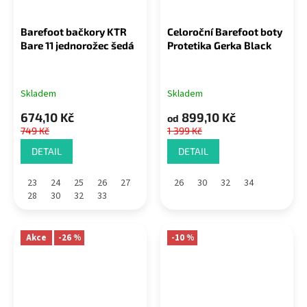
Barefoot bačkory KTR
Celoroční Barefoot boty
Bare 11 jednorožec šedá
Protetika Gerka Black
Skladem
Skladem
674,10 Kč
899,10 Kč
od
749 Kč
1 399 Kč
DETAIL
DETAIL
23
24
25
26
27
26
30
32
34
28
30
32
33
Akce
-26 %
-10 %