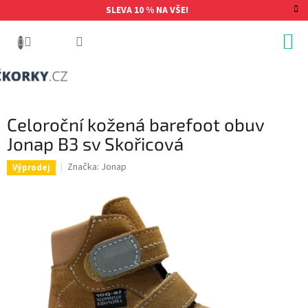
Přejít
SLEVA 10 % NA VŠE!
na
obsah
Celoroční kožená barefoot obuv
Jonap B3 sv Skořicová
Značka:
Jonap
Výprodej