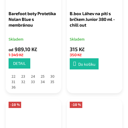
Barefoot boty Protetika
B.box Láhev na pití s
Nolan Blue s
brčkem Junior 380 ml -
membránou
chill out
Skladem
Skladem
989,10 Kč
315 Kč
od
1 349 Kč
350 Kč
DETAIL
Do košíku
22
23
24
25
30
31
32
33
34
35
36
-10 %
-10 %