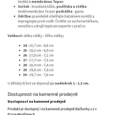
textilní
s membránou Tepor.
Svršek
- broušená kůže,
podšívka a stélka
-
textil+membrána Te-por
podrážka
- guma.
Údržba:
pravidelně ošetřujte balzámem na kůži a
impregnujte proti vodě. Čistěte za sucha kartáčkem,
nesušte u zdrojů tepla ani neperte v pračce.
Velikost:
délka stélky
-
šířka stélky
:
24
- 15,7 cm - 6,8 cm
25
- 16,3 cm - 6,9 cm
26
- 17,0 cm - 7,1 cm
27
- 17,7 cm - 7,3 cm
28
- 18,4 cm - 7,4 cm
29
- 19,0 cm - 7,6 cm
30
- 19,7 cm - 7,8 cm
U dětských bot se doporučuje
nadměrek 1 - 1,3 cm.
Dostupnost na kamenné prodejně
Dostupnost na kamenné prodejně
Produkt je dostupný i na kamenné prodejně Bačkorky.cz v
Praze-Modřanech.