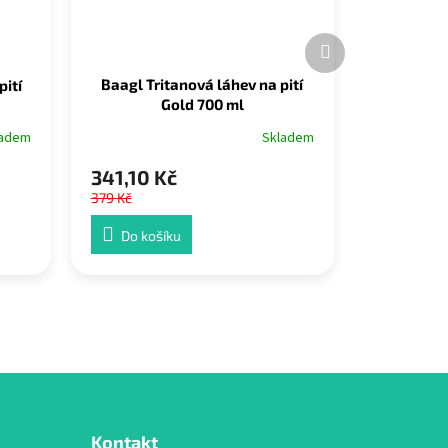
Další
produkt
Baagl Tritanová láhev na pití
pití
Gold 700 ml
Skladem
ladem
341,10 Kč
379 Kč
Do košíku
Kontakt