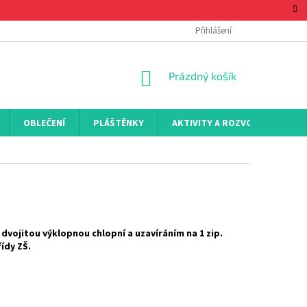
Přihlášení
NÁKUPNÍ
Prázdný košík
KOŠÍK
OBLEČENÍ
PLÁŠTĚNKY
AKTIVITY A ROZVOJ
KON
 dvojitou výklopnou chlopní a uzavíráním na 1 zip.
ídy ZŠ.