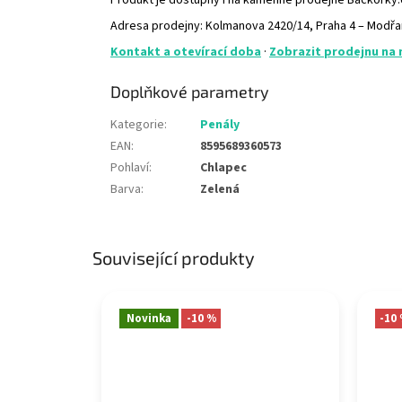
Produkt je dostupný i na kamenné prodejně Bačkorky
Adresa prodejny: Kolmanova 2420/14, Praha 4 – Modř
Kontakt a otevírací doba
·
Zobrazit prodejnu na
Doplňkové parametry
Kategorie
:
Penály
EAN
:
8595689360573
Pohlaví
:
Chlapec
Barva
:
Zelená
Související produkty
Novinka
-10 %
-10