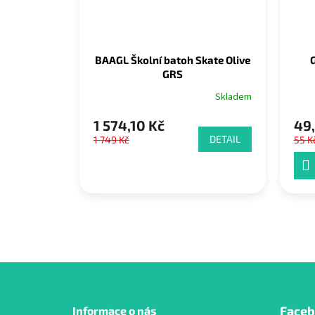
BAAGL Školní batoh Skate Olive
GRS
Skladem
1 574,10 Kč
49,
DETAIL
1 749 Kč
55 K
Z
Face
Informace o nás
á