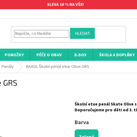
SLEVA 10 % NA VŠE!
HLEDAT
PONOŽKY
PÉČE O OBUV
B.BOX
ŠKOLA A DOPLŇKY
Penály
BAAGL Školní penál etue Olive GRS
e GRS
Školní etue penál Skate Olive s
Doporučujeme pro děti od 3. tř
Barva