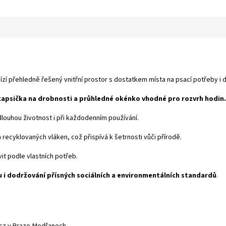
ízí přehledně řešený vnitřní prostor s dostatkem místa na psací potřeby i 
kapsička na drobnosti a průhledné okénko vhodné pro rozvrh hodin.
í dlouhou životnost i při každodenním používání.
recyklovaných vláken, což přispívá k šetrnosti vůči přírodě.
it podle vlastních potřeb.
 i dodržování přísných sociálních a environmentálních standardů
.