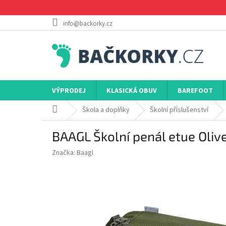
Přejít
na
obsah
info@backorky.cz
VÝPRODEJ
KLASICKÁ OBUV
BAREFOOT
Domů
Škola a doplňky
Školní příslušenství
BAAGL Školní penál etue Oliv
Značka:
Baagl