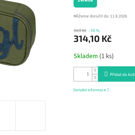
Zelená
Můžeme doručit do:
11.8.2026
349 Kč
–10 %
314,10 Kč
Měrná
Skladem
(1 ks)
cena:
Přidat do koš
Detailní informace