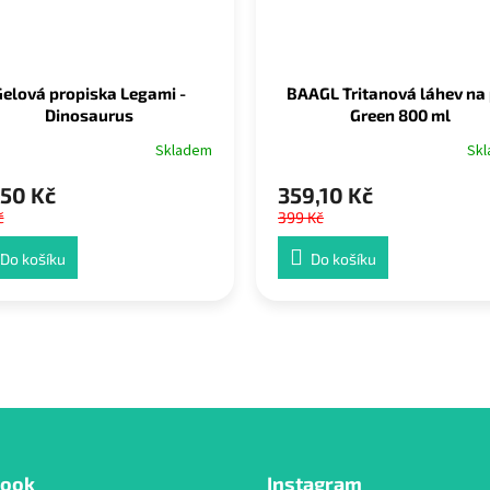
Gelová propiska Legami -
BAAGL Tritanová láhev na 
Dinosaurus
Green 800 ml
Skladem
Sk
50 Kč
359,10 Kč
č
399 Kč
Do košíku
Do košíku
book
Instagram