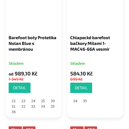
Barefoot boty Protetika
Chlapecké barefoot
Nolan Blue s
bačkory Milami 1-
membránou
MAC46-66A vesmír
Skladem
Skladem
989,10 Kč
584,10 Kč
od
1 349 Kč
899 Kč
DETAIL
DETAIL
22
23
24
25
30
34
35
31
32
33
34
35
36