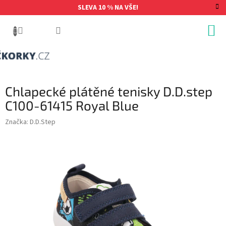
Přejít
SLEVA 10 % NA VŠE!
na
obsah
Chlapecké plátěné tenisky D.D.step
C100-61415 Royal Blue
Značka:
D.D.Step