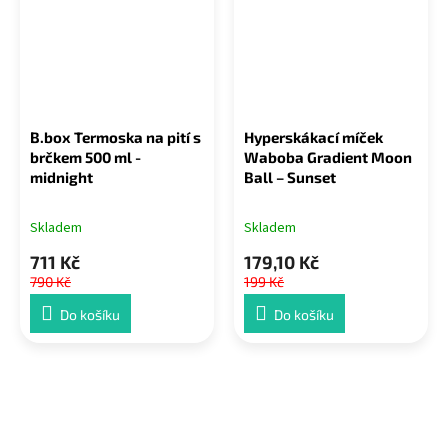
B.box Termoska na pití s
Hyperskákací míček
brčkem 500 ml -
Waboba Gradient Moon
midnight
Ball – Sunset
Skladem
Skladem
711 Kč
179,10 Kč
790 Kč
199 Kč
Do košíku
Do košíku