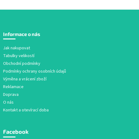
Z
á
Informace o nás
p
a
Jak nakupovat
t
Tabulky velikostí
í
Obchodní podmínky
Podmínky ochrany osobních údajů
Výměna a vrácení zboží
Reklamace
Doprava
O nás
Kontakt a otevírací doba
Facebook