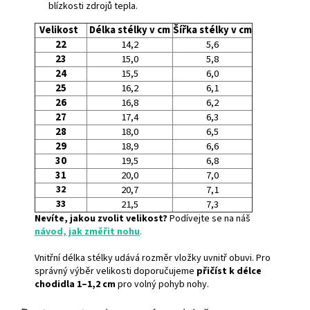
blízkosti zdrojů tepla.
Velikost
Délka stélky v cm
Šířka stélky v cm
22
14,2
5,6
23
15,0
5,8
24
15,5
6,0
25
16,2
6,1
26
16,8
6,2
27
17,4
6,3
28
18,0
6,5
29
18,9
6,6
30
19,5
6,8
31
20,0
7,0
32
20,7
7,1
33
21,5
7,3
Nevíte, jakou zvolit velikost?
Podívejte se na náš
návod, jak změřit nohu
.
Vnitřní délka stélky udává rozměr vložky uvnitř obuvi. Pro
správný výběr velikosti doporučujeme
přičíst k délce
chodidla 1–1,2 cm
pro volný pohyb nohy.