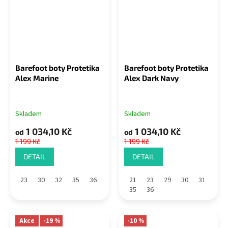
Barefoot boty Protetika
Barefoot boty Protetika
Alex Marine
Alex Dark Navy
Skladem
Skladem
1 034,10 Kč
1 034,10 Kč
od
od
1 199 Kč
1 199 Kč
DETAIL
DETAIL
23
30
32
35
36
21
23
29
30
31
35
36
Akce
-19 %
-10 %