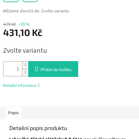
Můžeme doručit do:
Zvolte variantu
479 Kč
–10 %
431,10 Kč
Měrná
Zvolte variantu
cena:
Přidat do košíku
Detailní informace
Popis
Detailní popis produktu