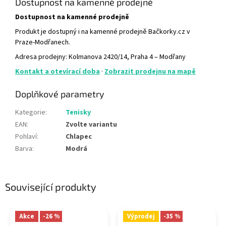
Dostupnost na kamenné prodejně
Dostupnost na kamenné prodejně
Produkt je dostupný i na kamenné prodejně Bačkorky.cz v
Praze-Modřanech.
Adresa prodejny: Kolmanova 2420/14, Praha 4 – Modřany
Kontakt a otevírací doba
·
Zobrazit prodejnu na mapě
Doplňkové parametry
Kategorie
:
Tenisky
EAN
:
Zvolte variantu
Pohlaví
:
Chlapec
Barva
:
Modrá
Související produkty
Akce
-26 %
Výprodej
-35 %