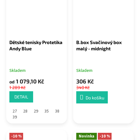
Dětské tenisky Protetika
B.box Svačinový box
Andy Blue
malý - midnight
Skladem
Skladem
1 079,10 Kč
306 Kč
od
1 289 Kč
340 Kč
DETAIL
Do košíku
27
28
29
35
38
39
-10 %
Novinka
-10 %