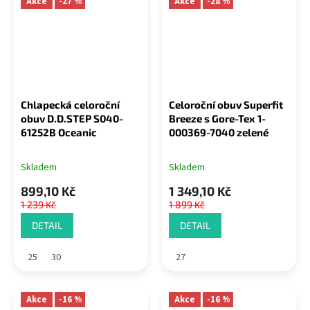
Akce
-27 %
Akce
-28 %
Chlapecká celoroční
Celoroční obuv Superfit
obuv D.D.STEP S040-
Breeze s Gore-Tex 1-
61252B Oceanic
000369-7040 zelené
Skladem
Skladem
899,10 Kč
1 349,10 Kč
1 239 Kč
1 899 Kč
DETAIL
DETAIL
25
30
27
Akce
-16 %
Akce
-16 %