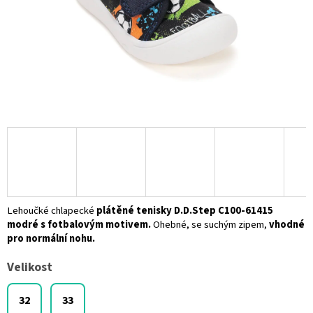
Lehoučké chlapecké
plátěné tenisky D.D.Step C100-61415
modré s fotbalovým motivem.
Ohebné, se suchým zipem,
vhodné
pro normální nohu.
Velikost
32
33