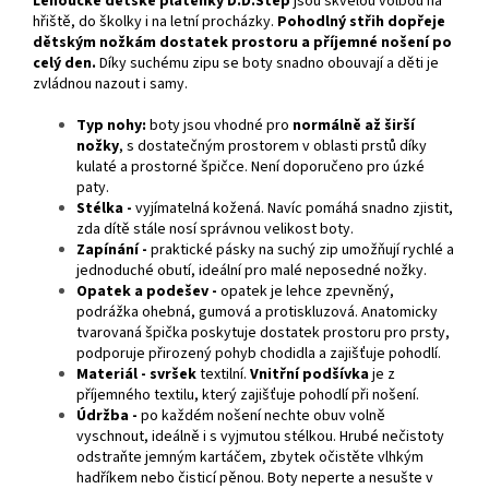
Lehoučké dětské plátěnky D.D.Step
jsou skvělou volbou na
hřiště, do školky i na letní procházky.
Pohodlný střih dopřeje
dětským nožkám dostatek prostoru a příjemné nošení po
celý den.
Díky suchému zipu se boty snadno obouvají a děti je
zvládnou nazout i samy.
Typ nohy:
boty jsou vhodné pro
normálně až širší
nožky
, s dostatečným prostorem v oblasti prstů díky
kulaté a prostorné špičce. Není doporučeno pro úzké
paty.
Stélka -
vyjímatelná kožená. Navíc pomáhá snadno zjistit,
zda dítě stále nosí správnou velikost boty.
Zapínání -
praktické pásky na suchý zip umožňují rychlé a
jednoduché obutí, ideální pro malé neposedné nožky.
Opatek a podešev -
opatek je lehce zpevněný,
podrážka ohebná, gumová a protiskluzová. Anatomicky
tvarovaná špička poskytuje dostatek prostoru pro prsty,
podporuje přirozený pohyb chodidla a zajišťuje pohodlí.
Materiál -
svršek
textilní.
Vnitřní podšívka
je z
příjemného textilu, který zajišťuje pohodlí při nošení.
Údržba -
po každém nošení nechte obuv volně
vyschnout, ideálně i s vyjmutou stélkou. Hrubé nečistoty
odstraňte jemným kartáčem, zbytek očistěte vlhkým
hadříkem nebo čisticí pěnou. Boty neperte a nesušte v